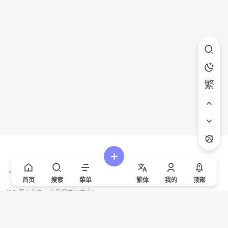
繁
首页
搜索
菜单
繁
体
我的
顶部
价值源于分享，让我们共同进步！
站点声明
本站一些文章来自互联网收集，仅供用于学习和交流，请遵循相关法律法规。