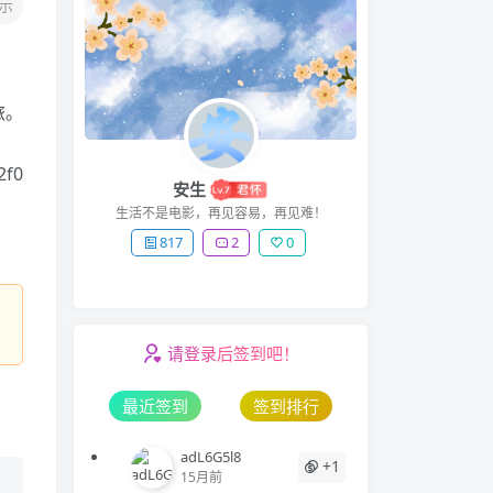
示
旅。
2f0
安生
生活不是电影，再见容易，再见难！
817
2
0
请登录后签到吧！
最近签到
签到排行
adL6G5l8
+1
15月前