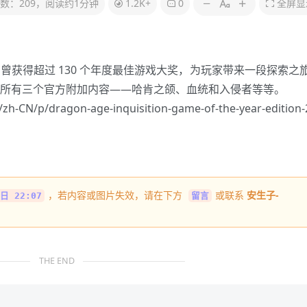
数：209，阅读约1分钟
1.2K+
0
全屏显
获得超过 130 个年度最佳游戏大奖，为玩家带来一段探索之
所有三个官方附加内容——哈肯之颌、血统和入侵者等等。
/zh-CN/p/dragon-age-inquisition-game-of-the-year-edition-
，若内容或图片失效，请在下方
或联系
安生子-
日 22:07
留言
THE END