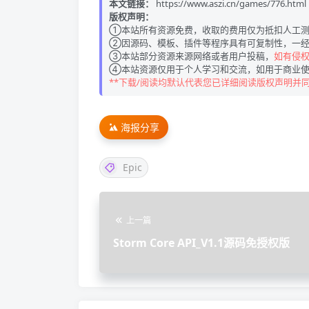
本文链接：
https://www.aszi.cn/games/776.html
版权声明：
①本站所有资源免费，收取的费用仅为抵扣人工测
②因源码、模板、插件等程序具有可复制性，一经
③本站部分资源来源网络或者用户投稿，
如有侵权请
④本站资源仅用于个人学习和交流，如用于商业使
**下载/阅读均默认代表您已详细阅读版权声明并
海报分享
Epic
上一篇
Storm Core API_V1.1源码免授权版