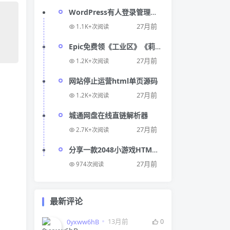
WordPress有人登录管理后
台时邮件提醒代码
27月前
1.1K+次阅读
Epic免费领《工业区》《莉
莎：决定版》
27月前
1.2K+次阅读
网站停止运营html单页源码
27月前
1.2K+次阅读
城通网盘在线直链解析器
27月前
2.7K+次阅读
分享一款2048小游戏HTML
源码
27月前
974次阅读
最新评论
13月前
0
0yxww6hB