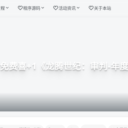
教程
程序源码
活动资讯
关于本站
ic免费喜+1《龙腾世纪：审判-年