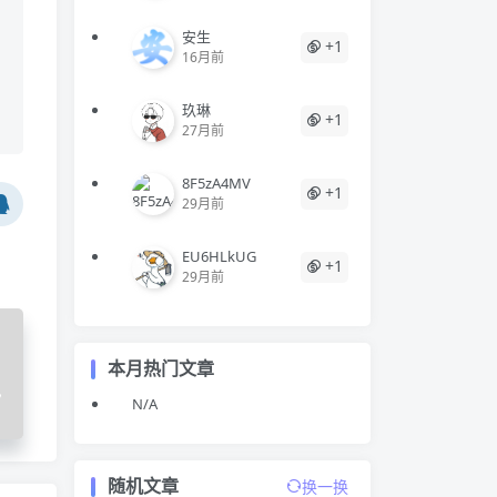
安生
+1
16月前
玖琳
+1
27月前
8F5zA4MV
+1
29月前
EU6HLkUG
+1
29月前
本月热门文章
包
N/A
随机文章
换一换