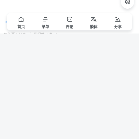
首页
菜单
评论
繁
体
分享
价值源于分享，让我们共同进步！
站点声明
本站一些文章来自互联网收集，仅供用于学习和交流，请遵循相关法律法规。
本站一切资源不代表本站立场，如有侵权/违规/不妥请联系本站删除，敬请谅
解。
Copyright © 2024 ·
赣ICP备2021000217号-3
有问题请联系管理员邮箱：1653216013@qq.com