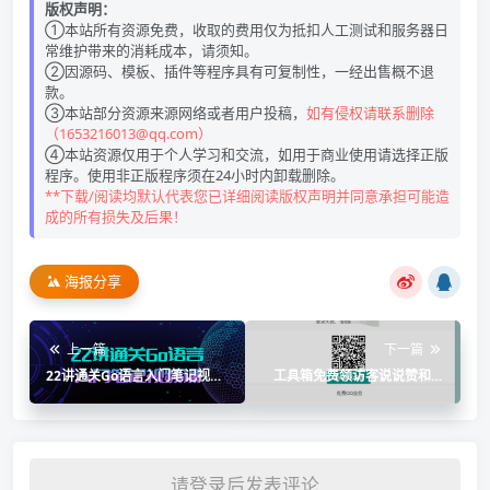
版权声明：
①本站所有资源免费，收取的费用仅为抵扣人工测试和服务器日
常维护带来的消耗成本，请须知。
②因源码、模板、插件等程序具有可复制性，一经出售概不退
款。
③本站部分资源来源网络或者用户投稿，
如有侵权请联系删除
（1653216013@qq.com）
④本站资源仅用于个人学习和交流，如用于商业使用请选择正版
程序。使用非正版程序须在24小时内卸载删除。
**下载/阅读均默认代表您已详细阅读版权声明并同意承担可能造
成的所有损失及后果！
海报分享
上一篇
下一篇
22讲通关Go语言入门笔记视频
工具箱免费领访客说说赞和绿
课
钻网站源码
请登录后发表评论