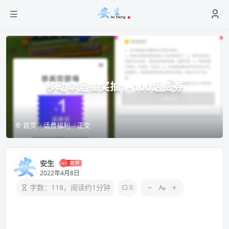
移动幸运抽奖抽1~100话费券
首页
话费福利
正文
安生
2022年4月8日
字数：118，阅读约1分钟
0