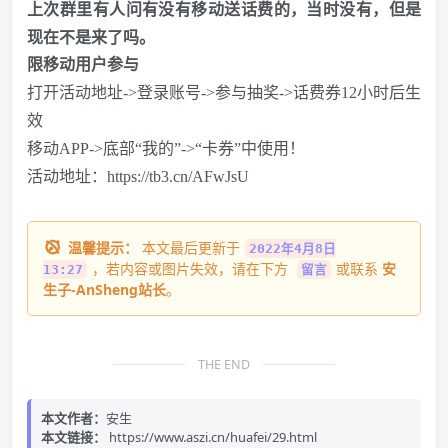
上次群里有人问有没有移动送话费的，当时没有，但是
现在不是来了吗。
限移动用户参与
打开活动地址->登录账号->参与
抽奖
->话费券12小时后生
效
移动APP->底部“我的”->“卡券”中使用！
活动地址：
https://tb3.cn/AFwJsU
温馨提示：
本文最后更新于
2022年4月8日
，若内容或图片失效，请在下方
或联系
安
13:27
留言
生子-AnSheng站长
。
THE END
本文作者：
安生
本文链接：
https://www.aszi.cn/huafei/29.html