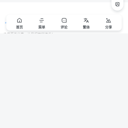
首页
菜单
评论
繁
体
分享
价值源于分享，让我们共同进步！
站点声明
本站一些文章来自互联网收集，仅供用于学习和交流，请遵循相关法律法规。
本站一切资源不代表本站立场，如有侵权/违规/不妥请联系本站删除，敬请谅
解。
Copyright © 2024 ·
赣ICP备2021000217号-3
有问题请联系管理员邮箱：1653216013@qq.com