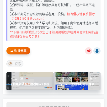
常维护带来的消耗成本，请须知。
②因源码、模板、插件等程序具有可复制性，一经出售概不退
款。
③本站部分资源来源网络或者用户投稿，
如有侵权请联系删除
（1653216013@qq.com）
④本站资源仅用于个人学习和交流，如用于商业使用请选择正版
程序。使用非正版程序须在24小时内卸载删除。
**下载/阅读均默认代表您已详细阅读版权声明并同意承担可能造
成的所有损失及后果！
海报分享
京东
上一篇
下一篇
子比最新破解主题适用WP系统
Typecho主题小灯泡自媒体博
客Spimes4.6源码下载