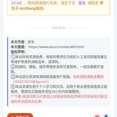
，若内容或图片失效，请在下方
或联系
安
14:06
留言
生子-AnSheng站长
。
THE END
本文作者：
安生
本文链接：
https://www.aszi.cn/notes/465.html
版权声明：
①本站所有资源免费，收取的费用仅为抵扣人工测试和服务器日
常维护带来的消耗成本，请须知。
②因源码、模板、插件等程序具有可复制性，一经出售概不退
款。
③本站部分资源来源网络或者用户投稿，
如有侵权请联系删除
（1653216013@qq.com）
④本站资源仅用于个人学习和交流，如用于商业使用请选择正版
程序。使用非正版程序须在24小时内卸载删除。
**下载/阅读均默认代表您已详细阅读版权声明并同意承担可能造
成的所有损失及后果！
海报分享