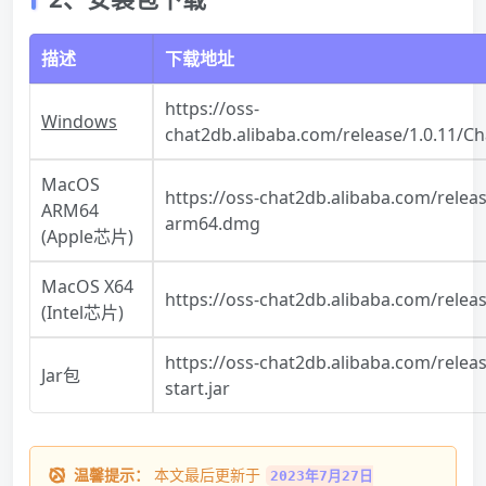
描述
下载地址
https://oss-
Windows
chat2db.alibaba.com/release/1.0.11/
MacOS
https://oss-chat2db.alibaba.com/releas
ARM64
arm64.dmg
(Apple芯片)
MacOS X64
https://oss-chat2db.alibaba.com/relea
(Intel芯片)
https://oss-chat2db.alibaba.com/releas
Jar包
start.jar
温馨提示：
本文最后更新于
2023年7月27日