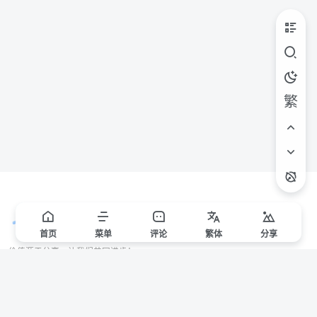
繁
首页
菜单
评论
繁
体
分享
价值源于分享，让我们共同进步！
站点声明
本站一些文章来自互联网收集，仅供用于学习和交流，请遵循相关法律法规。
本站一切资源不代表本站立场，如有侵权/违规/不妥请联系本站删除，敬请谅