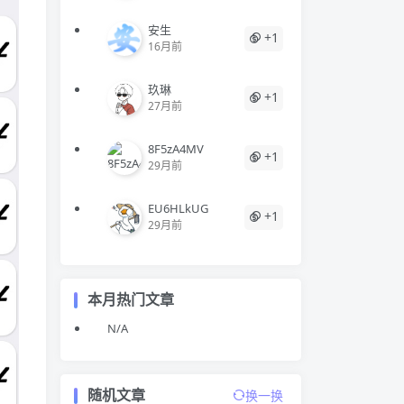
安生
+1
16月前
玖琳
+1
27月前
8F5zA4MV
+1
29月前
EU6HLkUG
+1
29月前
本月热门文章
N/A
随机文章
换一换