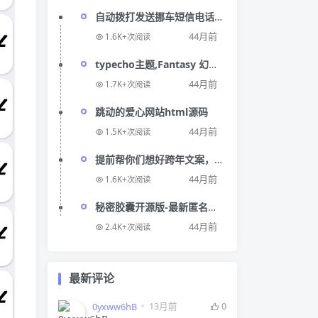
自动拨打发送挪车短信电话
源码 纯html临时停车挪车网
44月前
1.6K+次阅读
站源码
typecho主题,Fantasy 幻想
动漫风格
44月前
1.7K+次阅读
跳动的爱心网站html源码
44月前
1.5K+次阅读
提前帮你们想好跨年文案，
适合在12月31日发的跨年文
44月前
1.6K+次阅读
案。
秘密胶囊开源版-最新匿名留
言PHP网页源码
44月前
2.4K+次阅读
最新评论
13月前
0
0yxww6hB