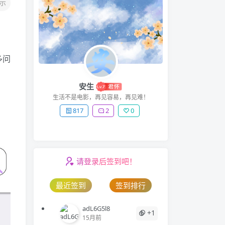
示
多问
安生
生活不是电影，再见容易，再见难！
817
2
0
请登录后签到吧！
最近签到
签到排行
adL6G5l8
+1
15月前