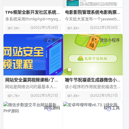
TP6框架全新开发社区系统源
电影影院管理系统电影购票系
码开源
统java项目jsp web项目
本系统采用thinkphp6+mysql
今天给大家发布一个javaweb的
全新开发 非市场垃圾各种授权
网页源码，可以拿来当毕设。
2022年5月28日
2022年5月28日
1.5K+
1.8K+
系统 可搭建，商业化运营&nbs
JSP的项目，如果你连JSP都不知
道的话
综合教程
微信小程序
网站安全漏洞视频课程/了解
端午节祝福语生成器微信小程
网站安全漏洞的类型
序版
网站是网络访问的最基本入
该小程序的作用就是祝福语生
口，随着互联网的飞速发展，
成距离端午节也不远了,可以抓
2022年5月27日
2022年5月27日
1.7K+
1.8K+
网站的弊端也开始就逐步呈
住机会蹭一波流量用户可以点
现，各种各样的安全漏洞层出
击直接发送祝福语给好
网站源码
软件工具