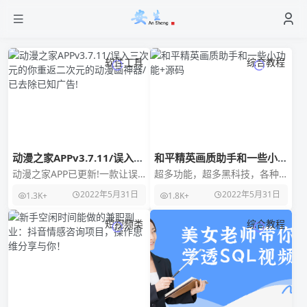
软件工具
综合教程
动漫之家APPv3.7.11/误入三
和平精英画质助手和一些小功
次元的你重返二次元的动漫画
能+源码
动漫之家APP已更新!一款让误
超多功能，超多黑科技，各种
神器/已去除已知广告!
入三次元的你重返二次元的动
攻略，引流必备。 功能简介：
2022年5月31日
2022年5月31日
1.3K+
1.8K+
漫画神器！无论你是宅男腐
给你设备最佳画质，你是不是
女、高富帅白富美、直
经常不知道自己设备
短视频类
综合教程