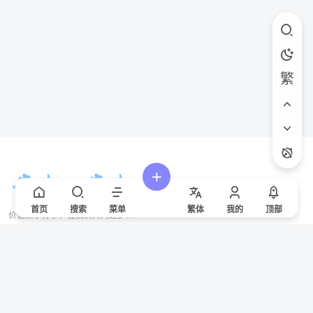
繁
首页
搜索
菜单
繁
体
我的
顶部
价值源于分享，让我们共同进步！
站点声明
本站一些文章来自互联网收集，仅供用于学习和交流，请遵循相关法律法规。
本站一切资源不代表本站立场，如有侵权/违规/不妥请联系本站删除，敬请谅
解。
Copyright © 2024 ·
赣ICP备2021000217号-3