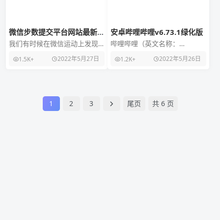
微信步数提交平台网站最新
安卓哔哩哔哩v6.73.1绿化版
PHP源码
我们有时候在微信运动上发现
哔哩哔哩（英文名称：
别人步数怎么那么多，那这种
bilibili，简称B站），国内知名
2022年5月27日
2022年5月26日
1.5K+
1.2K+
是怎么做到的，现在我带来了
的动漫视频弹幕社区，最棒的
教程和源码： 乐心接口
动漫新番，ACG
1
2
3
尾页
共 6 页