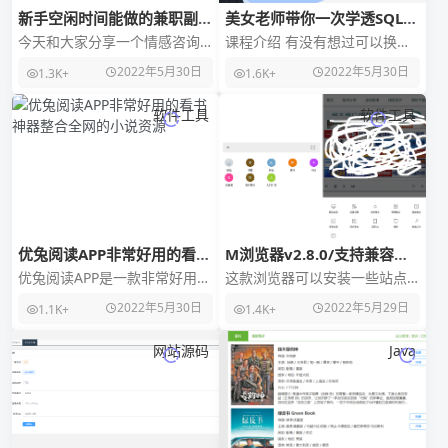
新手空闲时间能做的兼职副
美女老师带你一次学透SQL视
业：抖音情感咨询项目，操作
频课程
今天和大家分享一个情感咨询
课程介绍 有没有想过可以换一
思维分享与你！
的小项目，并不是说非得是什
个视角学习数据库，相信很多
2022年5月30日
2022年5月30日
1.3K+
1.6K+
么很厉害的导师，或者有多少
DBA在日常的数据库运维工作
年的经验的才能操作，只
中都会接触到不同的
软件工具
软件工具
优兔阅读APP非常好用的看书
M浏览器v2.8.0/支持兼容油
神器整合全网的小说资源
猴脚本/自定义插件
优兔阅读APP是一款非常好用的
这款浏览器可以安装一些站点
看书神器，整合全网的小说资
的插件，体验比网页好很多，
2022年5月30日
2022年5月29日
1.1K+
1.4K+
源，覆盖了各个种类，在线找
安装方式：点首页的“轻站
书当前书本连载情况
&rdquo
网站源码
Java