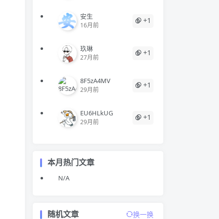
安生
+1
16月前
玖琳
+1
27月前
8F5zA4MV
+1
29月前
EU6HLkUG
+1
29月前
本月热门文章
N/A
随机文章
换一换