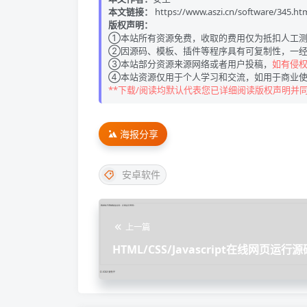
本文链接：
https://www.aszi.cn/software/345.ht
版权声明：
①本站所有资源免费，收取的费用仅为抵扣人工测
②因源码、模板、插件等程序具有可复制性，一经
③本站部分资源来源网络或者用户投稿，
如有侵权请
④本站资源仅用于个人学习和交流，如用于商业使
**下载/阅读均默认代表您已详细阅读版权声明并
海报分享
安卓软件
上一篇
HTML/CSS/Javascript在线网页运行源