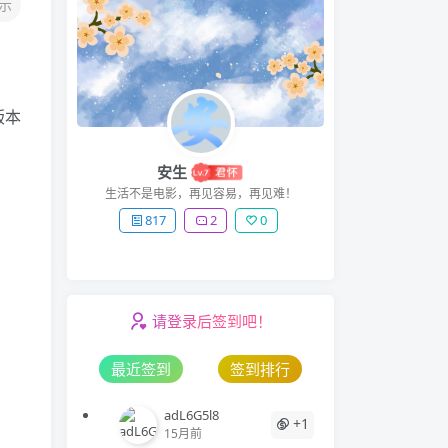
示
版本
安生
生活不是电影，再见容易，再见难！
817
2
0
请登录后签到吧！
最近签到
签到排行
adL6G5l8
+1
15月前