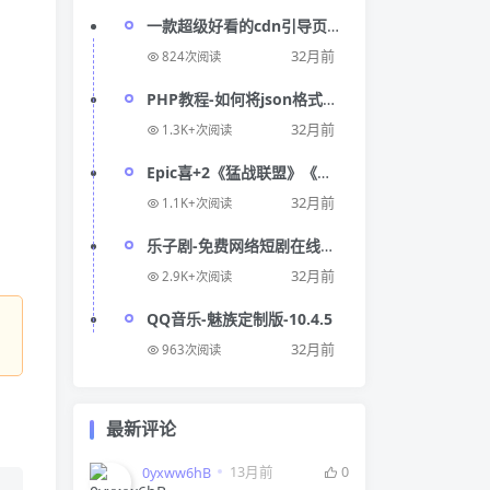
一款超级好看的cdn引导页随
机背景视频源码
32月前
824次阅读
PHP教程-如何将json格式数
据转换成数组
32月前
1.3K+次阅读
Epic喜+2《猛战联盟》《柔
术小队》
32月前
1.1K+次阅读
乐子剧-免费网络短剧在线播
放平台
32月前
2.9K+次阅读
QQ音乐-魅族定制版-10.4.5
32月前
963次阅读
最新评论
13月前
0
0yxww6hB