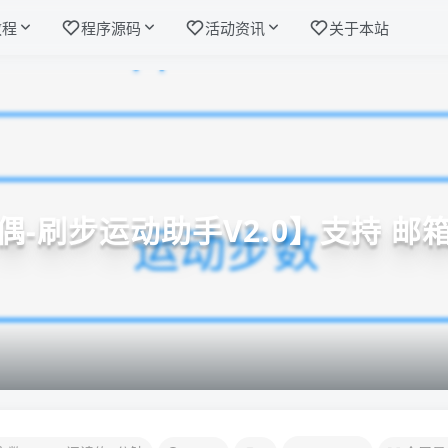
教程
程序源码
活动资讯
关于本站
偶-刷步运动助手V2.0】支持 邮