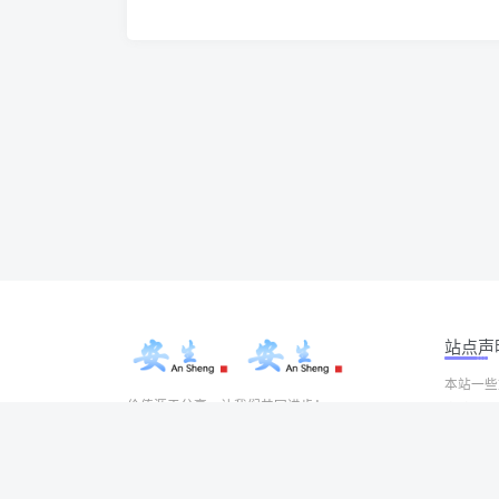
站点声
本站一些
价值源于分享，让我们共同进步！
本站一切
Copyrigh
有问题请联