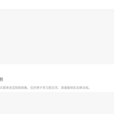
明
文章来自互联网收集，仅供用于学习和交流，请遵循相关法律法规。
资源不代表本站立场，如有侵权/违规/不妥请联系本站删除，敬请谅解。
t © 2024 ·
赣ICP备2021000217号-3
系管理员邮箱：1653216013@qq.com