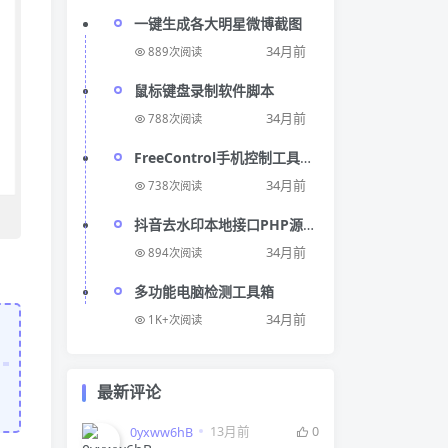
一键生成各大明星微博截图
34月前
889次阅读
鼠标键盘录制软件脚本
34月前
788次阅读
FreeControl手机控制工具
v1.6.3单文件版
34月前
738次阅读
抖音去水印本地接口PHP源
码
34月前
894次阅读
多功能电脑检测工具箱
34月前
1K+次阅读
最新评论
13月前
0
0yxww6hB