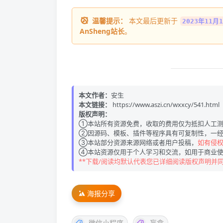
温馨提示：
本文最后更新于
2023年11月1
AnSheng站长
。
本文作者：
安生
本文链接：
https://www.aszi.cn/wxxcy/541.html
版权声明：
①本站所有资源免费，收取的费用仅为抵扣人工测
②因源码、模板、插件等程序具有可复制性，一经
③本站部分资源来源网络或者用户投稿，
如有侵权请
④本站资源仅用于个人学习和交流，如用于商业使
**下载/阅读均默认代表您已详细阅读版权声明并
海报分享
微信小程序
盲盒