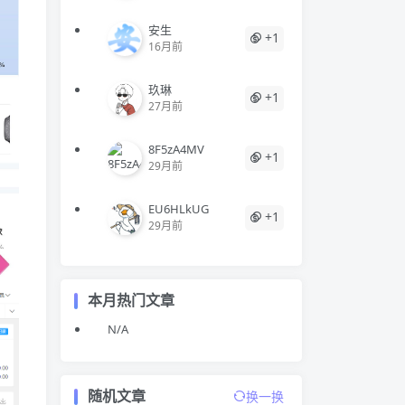
安生
+1
16月前
玖琳
+1
27月前
8F5zA4MV
+1
29月前
EU6HLkUG
+1
29月前
本月热门文章
N/A
随机文章
换一换