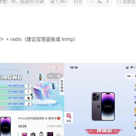
字数：95，阅读约1分钟
1.3K+
0
全屏显
x1.22+ + redis（建议宝塔面板或 lnmp）