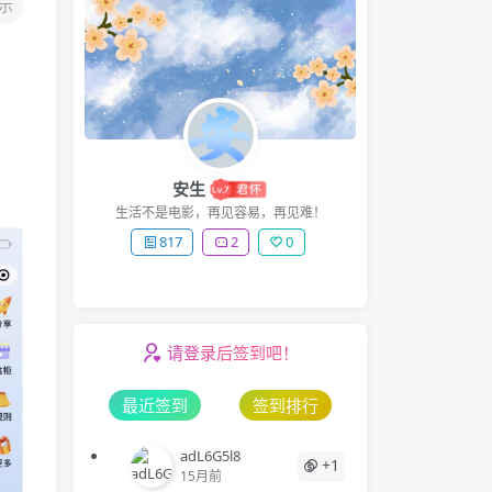
示
安生
生活不是电影，再见容易，再见难！
817
2
0
请登录后签到吧！
最近签到
签到排行
adL6G5l8
+1
15月前