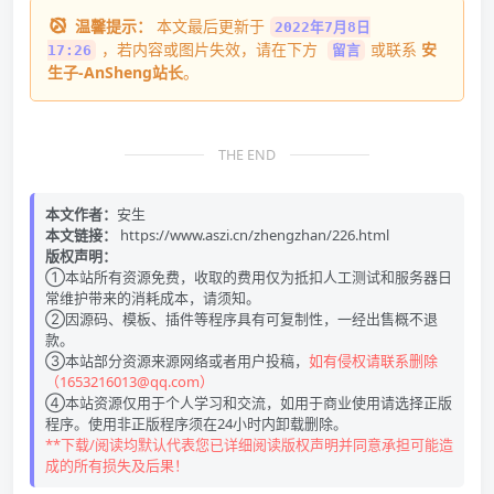
温馨提示：
本文最后更新于
2022年7月8日
，若内容或图片失效，请在下方
或联系
安
17:26
留言
生子-AnSheng站长
。
THE END
本文作者：
安生
本文链接：
https://www.aszi.cn/zhengzhan/226.html
版权声明：
①本站所有资源免费，收取的费用仅为抵扣人工测试和服务器日
常维护带来的消耗成本，请须知。
②因源码、模板、插件等程序具有可复制性，一经出售概不退
款。
③本站部分资源来源网络或者用户投稿，
如有侵权请联系删除
（1653216013@qq.com）
④本站资源仅用于个人学习和交流，如用于商业使用请选择正版
程序。使用非正版程序须在24小时内卸载删除。
**下载/阅读均默认代表您已详细阅读版权声明并同意承担可能造
成的所有损失及后果！