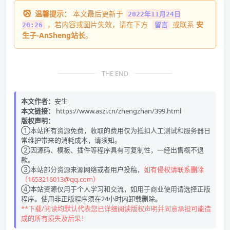
温馨提示：
本文最后更新于
2022年11月24日
，若内容或图片失效，请在下方
或联系
安
20:26
留言
生子-AnSheng站长
。
THE END
本文作者：
安生
本文链接：
https://www.aszi.cn/zhengzhan/399.html
版权声明：
①本站所有资源免费，收取的费用仅为抵扣人工测试和服务器日
常维护带来的消耗成本，请须知。
②因源码、模板、插件等程序具有可复制性，一经出售概不退
款。
③本站部分资源来源网络或者用户投稿，
如有侵权请联系删除
（1653216013@qq.com）
④本站资源仅用于个人学习和交流，如用于商业使用请选择正版
程序。使用非正版程序须在24小时内卸载删除。
**下载/阅读均默认代表您已详细阅读版权声明并同意承担可能造
成的所有损失及后果！