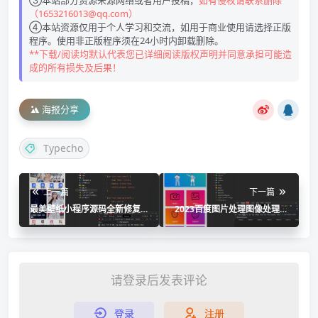
（1653216013@qq.com）
④本站资源仅用于个人学习和交流，如用于商业使用请选择正版
程序。使用非正版程序须在24小时内卸载删除。
**下载/阅读均默认代表您已详细阅读版权声明并同意承担可能造
成的所有损失及后果！
海报分享
Typecho
上一篇
下一篇
最美壁纸小程序源码全新修复
2023百度图片处理图像处理小
版，带激励广告
程序源码
请登录后发表评论
登录
注册