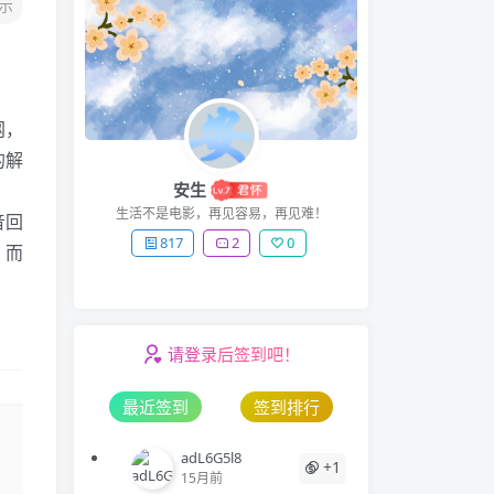
示
网，
的解
安生
生活不是电影，再见容易，再见难！
音回
817
2
0
。而
请登录后签到吧！
最近签到
签到排行
adL6G5l8
+1
15月前