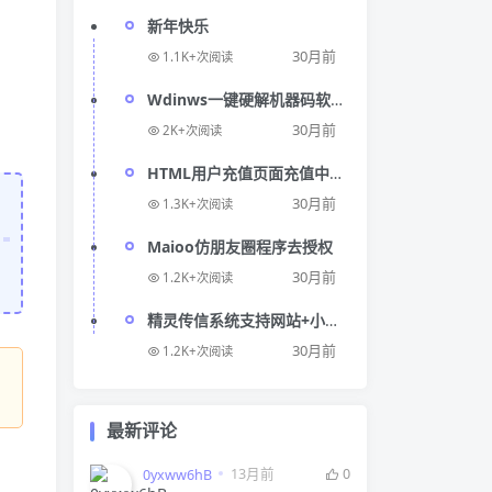
新年快乐
30月前
1.1K+次阅读
Wdinws一键硬解机器码软
件
30月前
2K+次阅读
HTML用户充值页面充值中心
模板
30月前
1.3K+次阅读
Maioo仿朋友圈程序去授权
30月前
1.2K+次阅读
精灵传信系统支持网站+小程
序双端源码
30月前
1.2K+次阅读
最新评论
13月前
0
0yxww6hB