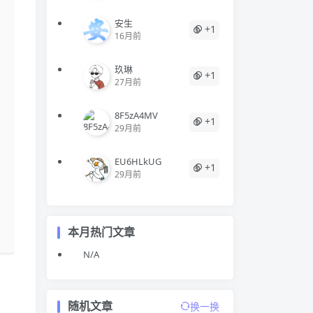
安生
+1
16月前
玖琳
+1
27月前
8F5zA4MV
+1
29月前
EU6HLkUG
+1
29月前
本月热门文章
N/A
随机文章
换一换