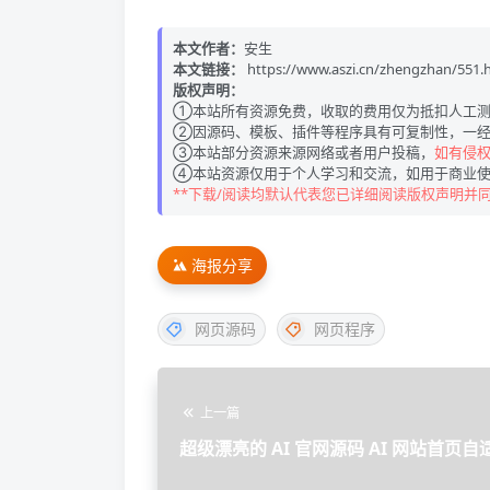
本文作者：
安生
本文链接：
https://www.aszi.cn/zhengzhan/551.
版权声明：
①本站所有资源免费，收取的费用仅为抵扣人工测
②因源码、模板、插件等程序具有可复制性，一经
③本站部分资源来源网络或者用户投稿，
如有侵权请
④本站资源仅用于个人学习和交流，如用于商业使
**下载/阅读均默认代表您已详细阅读版权声明并
海报分享
网页源码
网页程序
上一篇
超级漂亮的 AI 官网源码 AI 网站首页