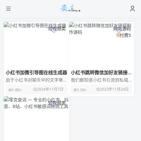
短视频类
网站源码
付费5
小红书加微引导图在线生成器
小红书跳转微信加好友链接制
作源码
由于小红书对聊天中的文字审
我们都知道小红书引流到私域
核实在是太严格，所以想出通
官方查的特别严，动不动就会
2024年11月7日
2023年11月24日
1.8K+
1.5K+
过发送包含微信号的表情包的
警告封号，今天这个跳转到微
方式来规避风险。但手动
信的链接是不会违规封号
短视频类