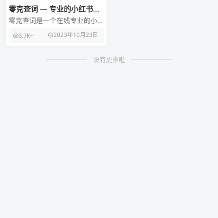
零克查词 — 专业的小红书、
抖音、B站、小红书敏感词检
零克查词是一个在线专业的小
测工具
红书、抖音、B站、小红书敏感
2023年10月23日
3.7K+
词和违规词检测工具，帮助内
容创作者在发布内容文
没有更多啦