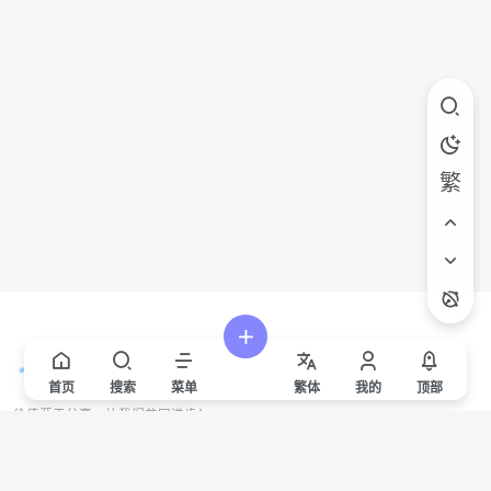
繁
首页
搜索
菜单
繁
体
我的
顶部
价值源于分享，让我们共同进步！
站点声明
本站一些文章来自互联网收集，仅供用于学习和交流，请遵循相关法律法规。