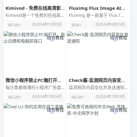
Kimivod - 免费在线高清影
Fluximg Flux Image AI
视网站
Generator：基于Flux.1
Kimivod是一个免费的在线高清
Fluximg 是一款基于 Flux.1
Pro 高品质AI图片生成工具
影视平台，提供丰富的影视节
Pro 的高品质 AI 图片生成工
2024年10月5日
2024年8月25日
7.6K+
3K+
目，包括电影、电视剧、动
具，提供的卓越的文字生成
漫、综艺、陆剧、
综合教程
综合教程
微信小程序禁止PC端打开，
Check酱-监测网页内容变化
防止白嫖和电脑抓接口
发送通知
每日靠着微薄的小程序广告度
监测网页内容变化并发送通知
日，继之前检测手机端微信跳
的扩展插件「Check酱」包含一
2024年7月24日
2024年7月23日
3.2K+
2.9K+
过小程序广告插件检测后又发
个浏览器 Edge / Chrome插件
现小程序广告在电脑端经
和
综合教程
综合教程