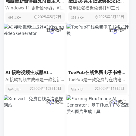
电脑更新暂停器支持自定义时
纸由我-常用纸张模板免费打
间
印工具
Windows 11 更新暂停器，可
常用纸张模板免费打印工具
以自定义暂停更新上限为 N
「纸由我」据开发者介绍有一
2025年5月7日
2025年3月23日
1.2K+
1.8K+
天，输入天数后点击一键修改
天我在淘宝上闲逛，突然发现
即可。同时
好多店铺都在卖各种打印纸
综合教程
综合教程
AI 接吻视频生成器AI
ToePub在线免费电子书格式
Kissing Video Generator
转换
AI接吻视频生成器是一款创新
ToePub是一款免费的在线电子
的工具，利用先进的AI技术将
书格式转换工具，支持将PDF和
2024年12月15日
2024年11月5日
4.3K+
2.7K+
照片转化为逼真的接吻视频。
其他文档转换为多种流行的电
用户只需上传清晰且
子书格式，如
综合教程
综合教程