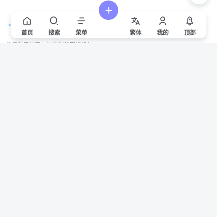
首页
搜索
菜单
繁
体
我的
顶部
价值源于分享，让我们共同进步！
站点声明
本站一些文章来自互联网收集，仅供用于学习和交流，请遵循相关法律法规。
本站一切资源不代表本站立场，如有侵权/违规/不妥请联系本站删除，敬请谅
解。
Copyright © 2024 ·
赣ICP备2021000217号-3
有问题请联系管理员邮箱：1653216013@qq.com