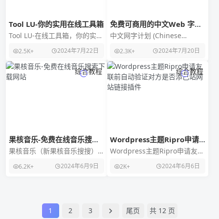
Tool LU-你的实用在线工具箱
免费可商用的中文Web 字体
库-中文网字计划
Tool LU-在线工具箱，你的实用
中文网字计划 (Chinese
在线工具箱，目前收集了各类
Webfont Project) 是一个免费
2024年7月22日
2024年7月20日
2.5K+
2.3K+
的实用在线工具，包括文本
的中文 web 字体库，
类、文档类、图
综合教程
综合教程
果核音乐-免费在线音乐搜索
Wordpress主题Ripro申请
下载网站
友联前自动验证对方是否添己
果核音乐（新果核音乐搜搜）
Wordpress主题Ripro申请友联
站网站链接插件
是一个免费在线音乐搜索下载
前自动验证对方是否添己站网
2024年6月9日
2024年6月6日
6.2K+
2K+
网站，网站提供音乐搜索和下
站链接插件，站长很多时候需
载服务，无需注册登陆即
要管理链
1
2
3
尾页
共 12 页