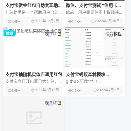
支付宝赏金红包自助套现助手
微信、支付宝测试 “信用卡取
带分站版源码-亲测源码
现”功能：仅能提现到本人银
红包助手是一个帮助用户自动
此前，用户想要信用卡取现往
行卡，限日常消费
将红包转化为现金的一个小助
往需要前往 ATM 机或者银行柜
2023年12月2日
2022年8月26日
1.4K+
1.4K+
手。您只需要准备好单笔转账
台，如今，用户可以在网上完
到支付宝接口（企业）以
成这一操作。据上
推荐
现金红包
综合教程
支付宝抽随机实体店通用红包
支付宝蚂蚁森林模块
XQ_Crystal_1.5.2
支付宝今日开启夏日大红包，
github开源地址：
有小号用不常小号扫，大包扫
https://github.com/pansong
2022年7月15日
2022年7月1日
4.4K+
2.1K+
起来，任意消费抵扣，中国石
291/XQuickEne
油充值可以抵扣。 支付
现金红包