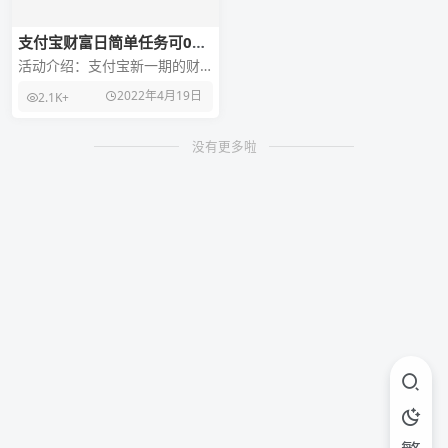
支付宝财富日简单任务可0撸
实物、2元支付宝红包
活动介绍：支付宝新一期的财
富日活动又来了，跟以往的参
2022年4月19日
2.1K+
与方式类似，通过打开支付宝
APP进去活动里，完成
没有更多啦