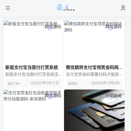
网站源码
网站源码
新版支付宝当面付打赏系统
微信跳转支付宝领赏金码网站
源码
新版支付宝当面付打赏系统支
支付宝赏金码需要扫码才能获
持自定义金额打赏，集成支付
取朋友圈群发转化都很差使用
2025年2月17日
2023年12月4日
2.1K+
895
宝当面付功能，支付安全便
微信链接，用户一次点直接领
捷。前台展示打赏排行榜，
取目前会做的人不多，高
网站源码
日常新闻