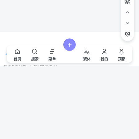
繁
首页
搜索
菜单
繁
体
我的
顶部
价值源于分享，让我们共同进步！
站点声明
本站一些文章来自互联网收集，仅供用于学习和交流，请遵循相关法律法规。
本站一切资源不代表本站立场，如有侵权/违规/不妥请联系本站删除，敬请谅
解。
Copyright © 2024 ·
赣ICP备2021000217号-3
有问题请联系管理员邮箱：1653216013@qq.com