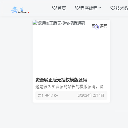
首页
程序编程
技术
网站源码
资源哟正版无授权模版源码
这是很久买资源哟站长的模版源码，没
授权，织梦cms，新增两种首页布局（参
2024年2月4日
1
1.1K+
考：XDGAME、资源之家）