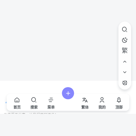
繁
首页
搜索
菜单
繁
体
我的
顶部
价值源于分享，让我们共同进步！
站点声明
本站一些文章来自互联网收集，仅供用于学习和交流，请遵循相关法律法规。