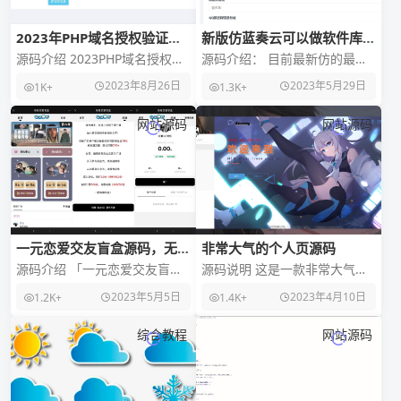
2023年PHP域名授权验证系
新版仿蓝奏云可以做软件库
统
PHP源码
源码介绍 2023PHP域名授权验
源码介绍： 目前最新仿的最像
证系统是一款功能强大的系
的蓝奏云源码，上手贼简单，
2023年8月26日
2023年5月29日
1K+
1.3K+
统，提供多项功能保护你的域
一个普通站长都可以简单搭建
名和软件的合法性
源码演示： 安装
网站源码
网站源码
一元恋爱交友盲盒源码，无加
非常大气的个人页源码
密版
源码介绍 「一元恋爱交友盲盒
源码说明 这是一款非常大气的
源码分享，无任何加密！」如
个人页源码，但是唯一不足的
2023年5月5日
2023年4月10日
1.2K+
1.4K+
果您想要在网上建立一个单身
就是没有适配手机端，有大佬
恋爱盲盒网站，那么可
愿意适配吗？使用的话
综合教程
网站源码