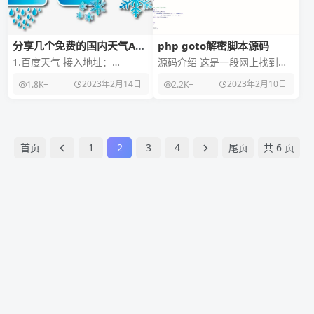
分享几个免费的国内天气API
php goto解密脚本源码
接口地址
1.百度天气 接入地址：
源码介绍 这是一段网上找到的
http://lbsyun.baidu.com/apic
强大的PHP goto解密脚本源
2023年2月14日
2023年2月10日
1.8K+
2.2K+
onsole/key
码，它能很好地解密goto加密
的PHP文
首页
1
2
3
4
尾页
共 6 页