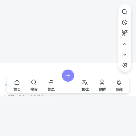
繁
首页
搜索
菜单
繁
体
我的
顶部
价值源于分享，让我们共同进步！
站点声明
本站一些文章来自互联网收集，仅供用于学习和交流，请遵循相关法律法规。
本站一切资源不代表本站立场，如有侵权/违规/不妥请联系本站删除，敬请谅
解。