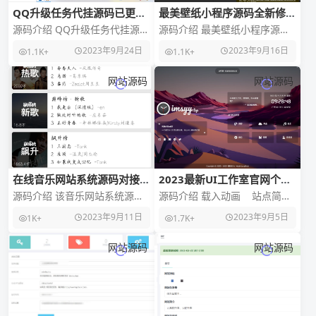
QQ升级任务代挂源码已更新
最美壁纸小程序源码全新修复
最新加速项目程序全开源
版，带激励广告
源码介绍 QQ升级任务代挂源码
源码介绍 最美壁纸小程序源码
已更新最新加速项目程序全开
全新修复版，带激励广告，刚
2023年9月24日
2023年9月16日
1.1K+
1.1K+
源，99公益日活动加速任务已
刚修复的，程序包里有安全域
全部完成适配，空
名与广告id配置说明
网站源码
网站源码
在线音乐网站系统源码对接
2023最新UI工作室官网个人
QQ音乐,支持搜索和热榜功能
主页源码/背景音乐/随机壁
源码介绍 该音乐网站系统源码
源码介绍 载入动画 站点简
纸/一言
具有非常强大的搜索和热榜功
介 &
2023年9月11日
2023年9月5日
1K+
1.7K+
能，能够帮助您快速地查找到
您所需要的音乐资源。
网站源码
网站源码