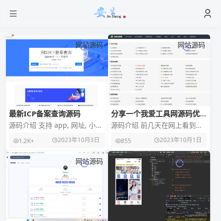
网站源码
网站源码
最新ICP备案查询源码
分享一个我爱工具网源码优化
版
源码介绍 支持 app, 网址, 小程
源码介绍 前几天在网上看到了
序, 快应用的备案查询系统，此
一个不错的工具网源码，但是
2023年10月3日
2023年10月1日
1.2K+
855
源码采用 thinkphp框架进
源码存在一些问题，遂进行了
修改优化。来自彩虹修
网站源码
微信小程序