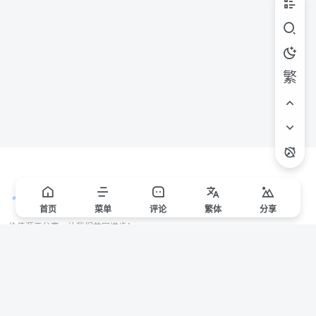
繁
首页
菜单
评论
繁
体
分享
价值源于分享，让我们共同进步！
站点声明
本站一些文章来自互联网收集，仅供用于学习和交流，请遵循相关法律法规。
本站一切资源不代表本站立场，如有侵权/违规/不妥请联系本站删除，敬请谅
解。