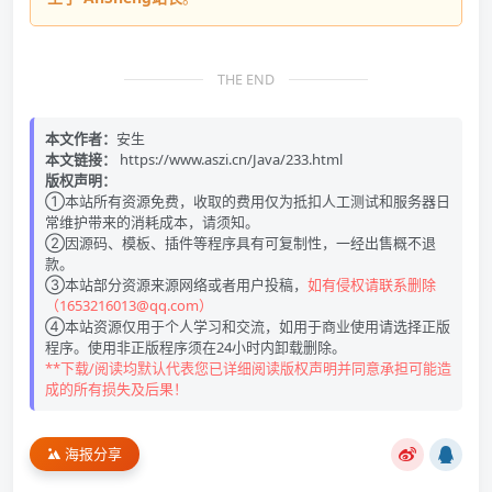
THE END
本文作者：
安生
本文链接：
https://www.aszi.cn/Java/233.html
版权声明：
①本站所有资源免费，收取的费用仅为抵扣人工测试和服务器日
常维护带来的消耗成本，请须知。
②因源码、模板、插件等程序具有可复制性，一经出售概不退
款。
③本站部分资源来源网络或者用户投稿，
如有侵权请联系删除
（1653216013@qq.com）
④本站资源仅用于个人学习和交流，如用于商业使用请选择正版
程序。使用非正版程序须在24小时内卸载删除。
**下载/阅读均默认代表您已详细阅读版权声明并同意承担可能造
成的所有损失及后果！
海报分享