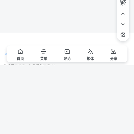
繁
首页
菜单
评论
繁
体
分享
价值源于分享，让我们共同进步！
站点声明
本站一些文章来自互联网收集，仅供用于学习和交流，请遵循相关法律法规。
本站一切资源不代表本站立场，如有侵权/违规/不妥请联系本站删除，敬请谅
解。
Copyright © 2024 ·
赣ICP备2021000217号-3
有问题请联系管理员邮箱：1653216013@qq.com