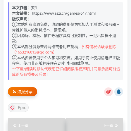
本文作者：
安生
本文链接：
https://www.aszi.cn/games/647.html
版权声明：
①本站所有资源免费，收取的费用仅为抵扣人工测试和服务器日
常维护带来的消耗成本，请须知。
②因源码、模板、插件等程序具有可复制性，一经出售概不退
款。
③本站部分资源来源网络或者用户投稿，
如有侵权请联系删除
（1653216013@qq.com）
④本站资源仅用于个人学习和交流，如用于商业使用请选择正版
程序。使用非正版程序须在24小时内卸载删除。
**下载/阅读均默认代表您已详细阅读版权声明并同意承担可能造
成的所有损失及后果！
海报分享
Epic
上一篇
下一篇