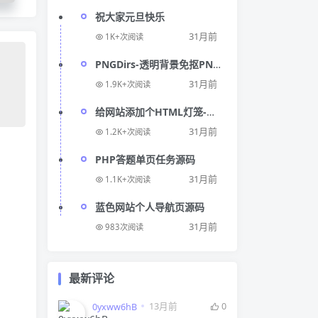
祝大家元旦快乐
31月前
1K+次阅读
PNGDirs-透明背景免抠PNG
图片素材免费下载网站
31月前
1.9K+次阅读
给网站添加个HTML灯笼-节
日灯笼代码
31月前
1.2K+次阅读
PHP答题单页任务源码
31月前
1.1K+次阅读
蓝色网站个人导航页源码
31月前
983次阅读
最新评论
13月前
0
0yxww6hB