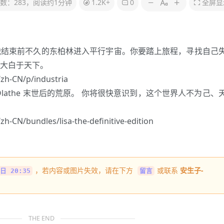
数：283，阅读约1分钟
1.2K+
0
全屏显
战结束前不久的东柏林进入平行宇宙。你要踏上旅程，寻找自己
大白于天下。
zh-CN/p/industria
lathe 末世后的荒原。 你将很快意识到，这个世界人不为己、
h-CN/bundles/lisa-the-definitive-edition
，若内容或图片失效，请在下方
或联系
安生子-
日 20:35
留言
THE END