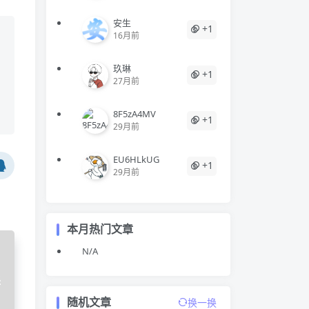
安生
+1
16月前
玖琳
+1
27月前
8F5zA4MV
+1
29月前
EU6HLkUG
+1
29月前
本月热门文章
N/A
择
随机文章
换一换