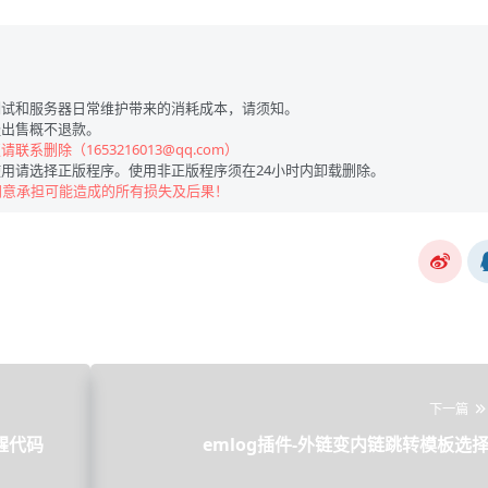
试和服务器日常维护带来的消耗成本，请须知。
出售概不退款。
联系删除（1653216013@qq.com）
用请选择正版程序。使用非正版程序须在24小时内卸载删除。
同意承担可能造成的所有损失及后果！
下一篇
醒代码
emlog插件-外链变内链跳转模板选