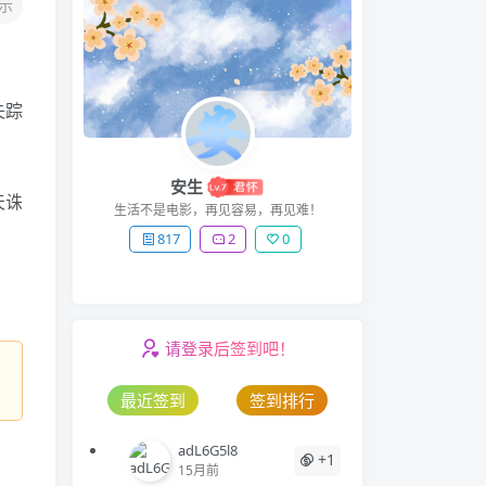
示
失踪
安生
天诛
生活不是电影，再见容易，再见难！
817
2
0
请登录后签到吧！
最近签到
签到排行
adL6G5l8
+1
15月前