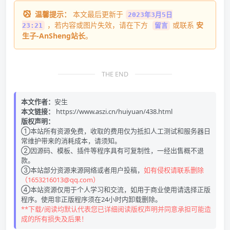
温馨提示：
本文最后更新于
2023年3月5日
，若内容或图片失效，请在下方
或联系
安
23:21
留言
生子-AnSheng站长
。
THE END
本文作者：
安生
本文链接：
https://www.aszi.cn/huiyuan/438.html
版权声明：
①本站所有资源免费，收取的费用仅为抵扣人工测试和服务器日
常维护带来的消耗成本，请须知。
②因源码、模板、插件等程序具有可复制性，一经出售概不退
款。
③本站部分资源来源网络或者用户投稿，
如有侵权请联系删除
（1653216013@qq.com）
④本站资源仅用于个人学习和交流，如用于商业使用请选择正版
程序。使用非正版程序须在24小时内卸载删除。
**下载/阅读均默认代表您已详细阅读版权声明并同意承担可能造
成的所有损失及后果！