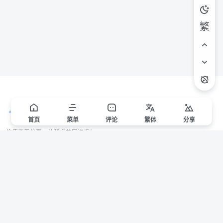
繁
首页
菜单
评论
繁
体
分享
价值源于分享，让我们共同进步！
站点声明
本站一些文章来自互联网收集，仅供用于学习和交流，请遵循相关法律法规。
本站一切资源不代表本站立场，如有侵权/违规/不妥请联系本站删除，敬请谅
解。
Copyright © 2024 ·
赣ICP备2021000217号-3
有问题请联系管理员邮箱：1653216013@qq.com