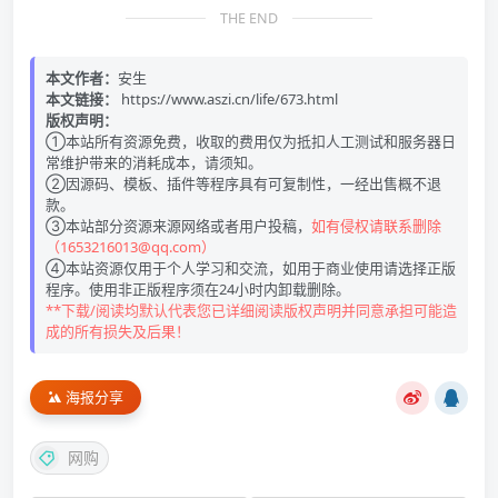
THE END
本文作者：
安生
本文链接：
https://www.aszi.cn/life/673.html
版权声明：
①本站所有资源免费，收取的费用仅为抵扣人工测试和服务器日
常维护带来的消耗成本，请须知。
②因源码、模板、插件等程序具有可复制性，一经出售概不退
款。
③本站部分资源来源网络或者用户投稿，
如有侵权请联系删除
（1653216013@qq.com）
④本站资源仅用于个人学习和交流，如用于商业使用请选择正版
程序。使用非正版程序须在24小时内卸载删除。
**下载/阅读均默认代表您已详细阅读版权声明并同意承担可能造
成的所有损失及后果！
海报分享
网购