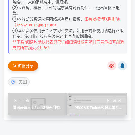
常维护带来的消耗成本，请须知。
②因源码、模板、插件等程序具有可复制性，一经出售概不退
款。
③本站部分资源来源网络或者用户投稿，
如有侵权请联系删除
（1653216013@qq.com）
④本站资源仅用于个人学习和交流，如用于商业使用请选择正版
程序。使用非正版程序须在24小时内卸载删除。
**下载/阅读均默认代表您已详细阅读版权声明并同意承担可能造
成的所有损失及后果！
海报分享
美团
上一篇
下一篇
腾讯云每三个月可以领无门槛
PESCMS Ticket客服工单系统
续费券
源码