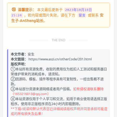
温馨提示：
本文最后更新于
2023年10月18日
，若内容或图片失效，请在下方
或联系
安
15:24
留言
生子-AnSheng站长
。
THE END
本文作者：
安生
本文链接：
https://www.aszi.cn/otherCode/201.html
版权声明：
①本站所有资源免费，收取的费用仅为抵扣人工测试和服务器日
常维护带来的消耗成本，请须知。
②因源码、模板、插件等程序具有可复制性，一经出售概不退
款。
③本站部分资源来源网络或者用户投稿，
如有侵权请联系删除
（1653216013@qq.com）
④本站资源仅用于个人学习和交流，如用于商业使用请选择正版
程序。使用非正版程序须在24小时内卸载删除。
**下载/阅读均默认代表您已详细阅读版权声明并同意承担可能造
成的所有损失及后果！