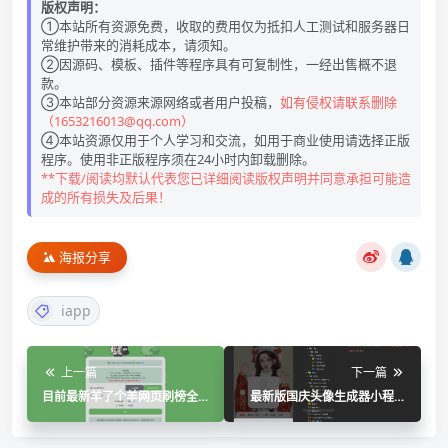
版权声明：
①本站所有资源免费，收取的费用仅为抵扣人工测试和服务器日
常维护带来的消耗成本，请须知。
②因源码、模板、插件等程序具有可复制性，一经出售概不退
款。
③本站部分资源来源网络或者用户投稿，
如有侵权请联系删除
（1653216013@qq.com）
④本站资源仅用于个人学习和交流，如用于商业使用请选择正版
程序。使用非正版程序须在24小时内卸载删除。
**下载/阅读均默认代表您已详细阅读版权声明并同意承担可能造
成的所有损失及后果！
海报分享
iapp
上一篇
下一篇
目前最新羊了个羊网页刷榜全
最新版国庆头像生成器小程序
解密html源码
源码+流量主+素材