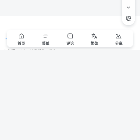
首页
菜单
评论
繁
体
分享
价值源于分享，让我们共同进步！
站点声明
本站一些文章来自互联网收集，仅供用于学习和交流，请遵循相关法律法规。
本站一切资源不代表本站立场，如有侵权/违规/不妥请联系本站删除，敬请谅
解。
Copyright © 2024 ·
赣ICP备2021000217号-3
有问题请联系管理员邮箱：1653216013@qq.com