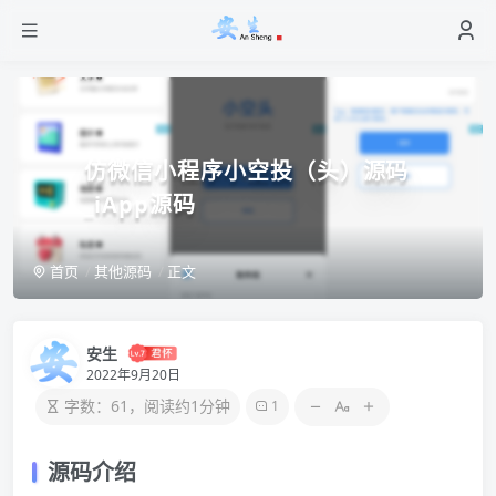
仿微信小程序小空投（头）源码
_iApp源码
首页
其他源码
正文
安生
2022年9月20日
字数：61，阅读约1分钟
1
源码介绍