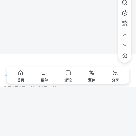
繁
首页
菜单
评论
繁
体
分享
价值源于分享，让我们共同进步！
站点声明
本站一些文章来自互联网收集，仅供用于学习和交流，请遵循相关法律法规。
本站一切资源不代表本站立场，如有侵权/违规/不妥请联系本站删除，敬请谅
解。
Copyright © 2024 ·
赣ICP备2021000217号-3
有问题请联系管理员邮箱：1653216013@qq.com