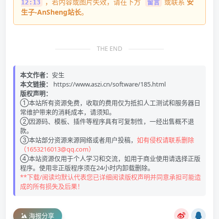
，若内容或图片失效，请在下方
或联系
安
12:13
留言
生子-AnSheng站长
。
THE END
本文作者：
安生
本文链接：
https://www.aszi.cn/software/185.html
版权声明：
①本站所有资源免费，收取的费用仅为抵扣人工测试和服务器日
常维护带来的消耗成本，请须知。
②因源码、模板、插件等程序具有可复制性，一经出售概不退
款。
③本站部分资源来源网络或者用户投稿，
如有侵权请联系删除
（1653216013@qq.com）
④本站资源仅用于个人学习和交流，如用于商业使用请选择正版
程序。使用非正版程序须在24小时内卸载删除。
**下载/阅读均默认代表您已详细阅读版权声明并同意承担可能造
成的所有损失及后果！
海报分享