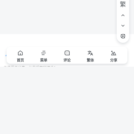
繁
首页
菜单
评论
繁
体
分享
价值源于分享，让我们共同进步！
站点声明
本站一些文章来自互联网收集，仅供用于学习和交流，请遵循相关法律法规。
本站一切资源不代表本站立场，如有侵权/违规/不妥请联系本站删除，敬请谅
解。
Copyright © 2024 ·
赣ICP备2021000217号-3
有问题请联系管理员邮箱：1653216013@qq.com