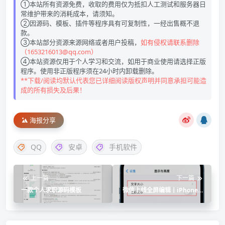
①本站所有资源免费，收取的费用仅为抵扣人工测试和服务器日
常维护带来的消耗成本，请须知。
②因源码、模板、插件等程序具有可复制性，一经出售概不退
款。
③本站部分资源来源网络或者用户投稿，
如有侵权请联系删除
（1653216013@qq.com）
④本站资源仅用于个人学习和交流，如用于商业使用请选择正版
程序。使用非正版程序须在24小时内卸载删除。
**下载/阅读均默认代表您已详细阅读版权声明并同意承担可能造
成的所有损失及后果！
海报分享
QQ
安卓
手机软件
上一篇
下一篇
一款个人求职源码模板
微信上线全屏编辑丨iPhone可
快速调节字体大小