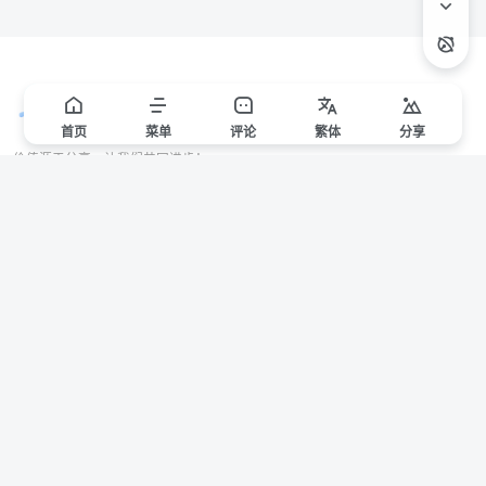
首页
菜单
评论
繁
体
分享
价值源于分享，让我们共同进步！
站点声明
本站一些文章来自互联网收集，仅供用于学习和交流，请遵循相关法律法规。
本站一切资源不代表本站立场，如有侵权/违规/不妥请联系本站删除，敬请谅
解。
Copyright © 2024 ·
赣ICP备2021000217号-3
有问题请联系管理员邮箱：1653216013@qq.com