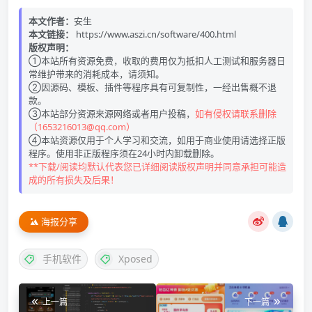
本文作者：
安生
本文链接：
https://www.aszi.cn/software/400.html
版权声明：
①本站所有资源免费，收取的费用仅为抵扣人工测试和服务器日
常维护带来的消耗成本，请须知。
②因源码、模板、插件等程序具有可复制性，一经出售概不退
款。
③本站部分资源来源网络或者用户投稿，
如有侵权请联系删除
（1653216013@qq.com）
④本站资源仅用于个人学习和交流，如用于商业使用请选择正版
程序。使用非正版程序须在24小时内卸载删除。
**下载/阅读均默认代表您已详细阅读版权声明并同意承担可能造
成的所有损失及后果！
海报分享
手机软件
Xposed
上一篇
下一篇