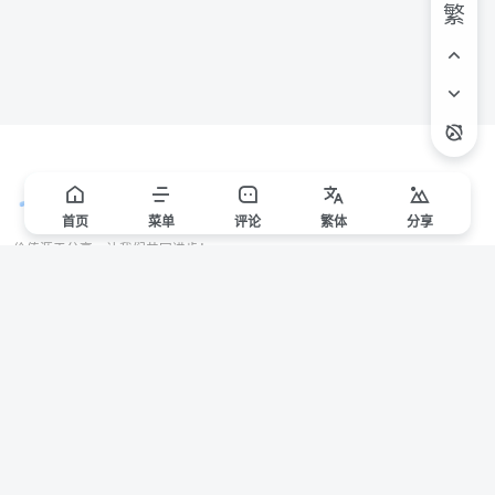
繁
首页
菜单
评论
繁
体
分享
价值源于分享，让我们共同进步！
站点声明
本站一些文章来自互联网收集，仅供用于学习和交流，请遵循相关法律法规。
本站一切资源不代表本站立场，如有侵权/违规/不妥请联系本站删除，敬请谅
解。
Copyright © 2024 ·
赣ICP备2021000217号-3
有问题请联系管理员邮箱：1653216013@qq.com