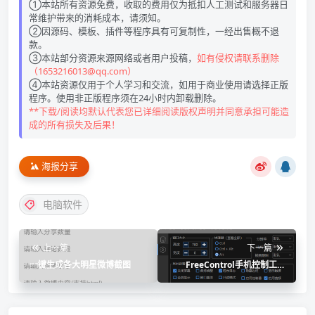
①本站所有资源免费，收取的费用仅为抵扣人工测试和服务器日
常维护带来的消耗成本，请须知。
②因源码、模板、插件等程序具有可复制性，一经出售概不退
款。
③本站部分资源来源网络或者用户投稿，
如有侵权请联系删除
（1653216013@qq.com）
④本站资源仅用于个人学习和交流，如用于商业使用请选择正版
程序。使用非正版程序须在24小时内卸载删除。
**下载/阅读均默认代表您已详细阅读版权声明并同意承担可能造
成的所有损失及后果！
海报分享
电脑软件
上一篇
下一篇
一键生成各大明星微博截图
FreeControl手机控制工具
v1.6.3单文件版