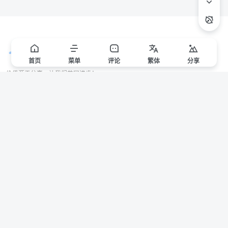
首页
菜单
评论
繁
体
分享
价值源于分享，让我们共同进步！
站点声明
本站一些文章来自互联网收集，仅供用于学习和交流，请遵循相关法律法规。
本站一切资源不代表本站立场，如有侵权/违规/不妥请联系本站删除，敬请谅
解。
Copyright © 2024 ·
赣ICP备2021000217号-3
有问题请联系管理员邮箱：1653216013@qq.com