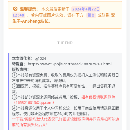
温馨提示：
本文最后更新于
2024年4月22日
，若内容或图片失效，请在下方
或联系
安
12:48
留言
生子-AnSheng站长
。
THE END
本文原作者：
pj1024
转载自：
https://www.52pojie.cn/thread-1887079-1-1.html
版权声明：
①本站所有资源免费，收取的费用仅为抵扣人工测试和服务器日
常维护带来的消耗成本，请须知。
②因源码、模板、插件等程序具有可复制性，一经出售概不退
款。
③本站部分资源来源网络或者用户投稿，
如有侵权请联系删除
（1653216013@qq.com）
④本站资源仅用于个人学习和交流，如用于商业使用请选择正版
程序。使用非正版程序须在24小时内卸载删除。
**下载/阅读均默认代表您已详细阅读版权声明并同意承担可能造
成的所有损失及后果！