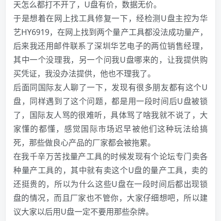
天怎么都打不开了，
U盘
有价，数据无价。
于是想着在网上找工具修复一下，经检测
U盘
主控为华
艺HY6919，在网上找到两个量产工具都没法成功量产，
后来我还用邮件联系了深圳华艺电子的两位销售经理，
其中一个没理我，另一个问我
U盘
哪来的，让我提供购
买凭证，我没办法提供，他也不理我了。
后面同国际友人聊了一下，发现有很多朋友都有这个
U
盘
，同样遇到了这个问题，都是用一段时间后
U盘
被锁
了，国际友人骂的很难听，具体骂了啥我就不说了，大
家懂的都懂，感觉国际市场迟早被他们这种玩法给搞
死，那些做良心产品的厂家都会被拖累。
在我千辛万苦找量产工具的时候发现有个论坛专门卖各
种量产工具的，其中就有卖这个
U盘
的量产工具，卖的
还挺贵的，所以为什么这些
U盘
在一段时间后都出现锁
盘的情况，而且厂家也不管你，大家仔细想吧，所以建
议大家以后用
U盘
一定不要用那些杂牌。