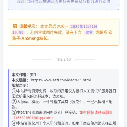
注意: 请在登录后通过签到任务免费获取积分进行支付
温馨提示：
本文最后更新于
2023年12月1日
，若内容或图片失效，请在下方
或联系
安
19:55
留言
生子-AnSheng站长
。
THE END
本文作者：
安生
本文链接：
https://www.aszi.cn/video/611.html
版权声明：
①本站所有资源免费，收取的费用仅为抵扣人工测试和服务器日
常维护带来的消耗成本，请须知。
②因源码、模板、插件等程序具有可复制性，一经出售概不退
款。
③本站部分资源来源网络或者用户投稿，
如有侵权请联系删除
（1653216013@qq.com）
④本站资源仅用于个人学习和交流，如用于商业使用请选择正版