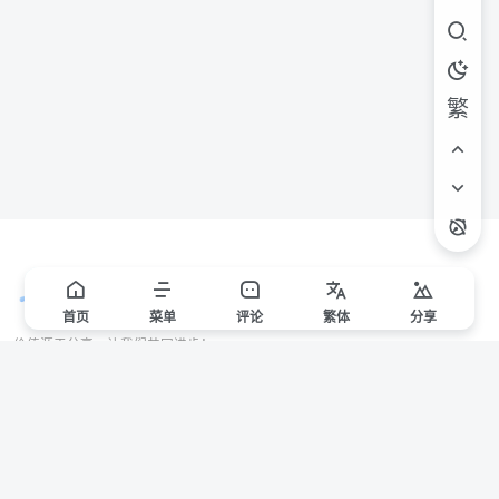
繁
首页
菜单
评论
繁
体
分享
价值源于分享，让我们共同进步！
站点声明
本站一些文章来自互联网收集，仅供用于学习和交流，请遵循相关法律法规。
本站一切资源不代表本站立场，如有侵权/违规/不妥请联系本站删除，敬请谅
解。
Copyright © 2024 ·
赣ICP备2021000217号-3