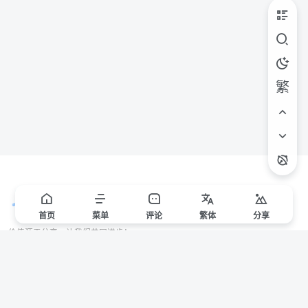
繁
首页
菜单
评论
繁
体
分享
价值源于分享，让我们共同进步！
站点声明
本站一些文章来自互联网收集，仅供用于学习和交流，请遵循相关法律法规。
本站一切资源不代表本站立场，如有侵权/违规/不妥请联系本站删除，敬请谅
解。