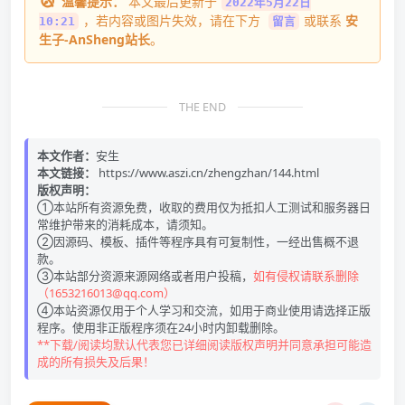
温馨提示：
本文最后更新于
2022年5月22日
，若内容或图片失效，请在下方
或联系
安
10:21
留言
生子-AnSheng站长
。
THE END
本文作者：
安生
本文链接：
https://www.aszi.cn/zhengzhan/144.html
版权声明：
①本站所有资源免费，收取的费用仅为抵扣人工测试和服务器日
常维护带来的消耗成本，请须知。
②因源码、模板、插件等程序具有可复制性，一经出售概不退
款。
③本站部分资源来源网络或者用户投稿，
如有侵权请联系删除
（1653216013@qq.com）
④本站资源仅用于个人学习和交流，如用于商业使用请选择正版
程序。使用非正版程序须在24小时内卸载删除。
**下载/阅读均默认代表您已详细阅读版权声明并同意承担可能造
成的所有损失及后果！