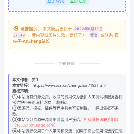
立即登录
立即注册
温馨提示：
本文最后更新于
2022年6月11日
，若内容或图片失效，请在下方
或联系
安
12:49
留言
生子-AnSheng站长
。
THE END
本文作者：
安生
本文链接：
https://www.aszi.cn/zhengzhan/182.html
版权声明：
①本站所有资源免费，收取的费用仅为抵扣人工测试和服务器日
常维护带来的消耗成本，请须知。
②因源码、模板、插件等程序具有可复制性，一经出售概不退
款。
③本站部分资源来源网络或者用户投稿，
如有侵权请联系删除
（1653216013@qq.com）
④本站资源仅用于个人学习和交流，如用于商业使用请选择正版