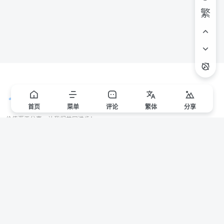
繁
首页
菜单
评论
繁
体
分享
价值源于分享，让我们共同进步！
站点声明
本站一些文章来自互联网收集，仅供用于学习和交流，请遵循相关法律法规。
本站一切资源不代表本站立场，如有侵权/违规/不妥请联系本站删除，敬请谅
解。
Copyright © 2024 ·
赣ICP备2021000217号-3
有问题请联系管理员邮箱：1653216013@qq.com