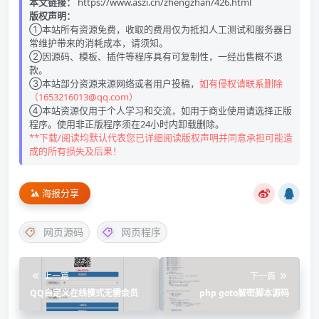
本文链接：
https://www.aszi.cn/zhengzhan/426.html
版权声明：
①本站所有资源免费，收取的费用仅为抵扣人工测试和服务器日
常维护带来的消耗成本，请须知。
②因源码、模板、插件等程序具有可复制性，一经出售概不退
款。
③本站部分资源来源网络或者用户投稿，
如有侵权请联系删除
（1653216013@qq.com）
④本站资源仅用于个人学习和交流，如用于商业使用请选择正版
程序。使用非正版程序须在24小时内卸载删除。
**下载/阅读均默认代表您已详细阅读版权声明并同意承担可能造
成的所有损失及后果！
海报分享
网页源码
网页程序
上一篇
下一篇
QQ自定义在线模式无需会员
php goto解密脚本源码