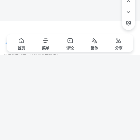
首页
菜单
评论
繁
体
分享
价值源于分享，让我们共同进步！
站点声明
本站一些文章来自互联网收集，仅供用于学习和交流，请遵循相关法律法规。
本站一切资源不代表本站立场，如有侵权/违规/不妥请联系本站删除，敬请谅
解。
Copyright © 2024 ·
赣ICP备2021000217号-3
有问题请联系管理员邮箱：1653216013@qq.com