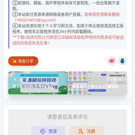
②因源码、模板、插件等程序具有可复制性，一经出售概不退
款。
③本站部分资源来源网络或者用户投稿，
如有侵权请联系删除
（1653216013@qq.com）
④本站资源仅用于个人学习和交流，如用于商业使用请选择正版
程序。使用非正版程序须在24小时内卸载删除。
**下载/阅读均默认代表您已详细阅读版权声明并同意承担可能造
成的所有损失及后果！
海报分享
上一篇
下一篇
教你如何拍出优秀的Vlog
微商截图大师v5.6.6已解锁永久
会员
请登录后发表评论
登录
注册