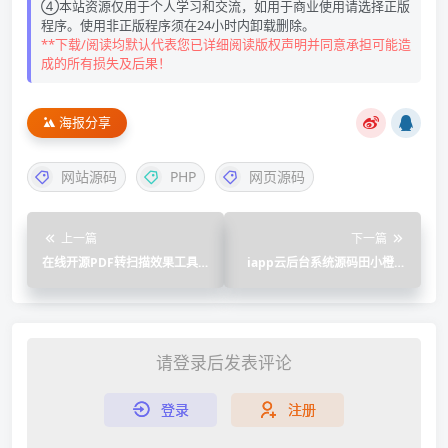
④本站资源仅用于个人学习和交流，如用于商业使用请选择正版
程序。使用非正版程序须在24小时内卸载删除。
**下载/阅读均默认代表您已详细阅读版权声明并同意承担可能造
成的所有损失及后果！
海报分享
网站源码
PHP
网页源码
上一篇
下一篇
在线开源PDF转扫描效果工具-
iapp云后台系统源码田小橙修
Look Scanned
复版
请登录后发表评论
登录
注册