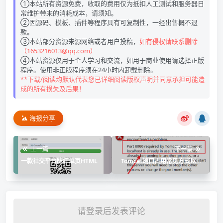
①本站所有资源免费，收取的费用仅为抵扣人工测试和服务器日
常维护带来的消耗成本，请须知。
②因源码、模板、插件等程序具有可复制性，一经出售概不退
款。
③本站部分资源来源网络或者用户投稿，
如有侵权请联系删除
（1653216013@qq.com）
④本站资源仅用于个人学习和交流，如用于商业使用请选择正版
程序。使用非正版程序须在24小时内卸载删除。
**下载/阅读均默认代表您已详细阅读版权声明并同意承担可能造
成的所有损失及后果！
海报分享
上一篇
下一篇
一款社交平台防红单页HTML
Tomcat端口占用常见方式以及
解决方法
请登录后发表评论