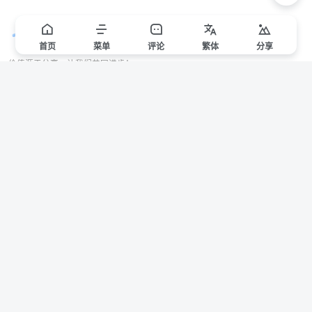
首页
菜单
评论
繁
体
分享
价值源于分享，让我们共同进步！
站点声明
本站一些文章来自互联网收集，仅供用于学习和交流，请遵循相关法律法规。
本站一切资源不代表本站立场，如有侵权/违规/不妥请联系本站删除，敬请谅
解。
Copyright © 2024 ·
赣ICP备2021000217号-3
有问题请联系管理员邮箱：1653216013@qq.com