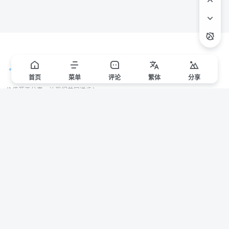
首页
菜单
评论
繁
体
分享
价值源于分享，让我们共同进步！
站点声明
本站一些文章来自互联网收集，仅供用于学习和交流，请遵循相关法律法规。
本站一切资源不代表本站立场，如有侵权/违规/不妥请联系本站删除，敬请谅
解。
Copyright © 2024 ·
赣ICP备2021000217号-3
有问题请联系管理员邮箱：1653216013@qq.com