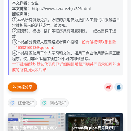
本文作者：
安生
本文链接：
https://www.aszi.cn/zhjc/396.html
版权声明：
①本站所有资源免费，收取的费用仅为抵扣人工测试和服务器日
常维护带来的消耗成本，请须知。
②因源码、模板、插件等程序具有可复制性，一经出售概不退
款。
③本站部分资源来源网络或者用户投稿，
如有侵权请联系删除
（1653216013@qq.com）
④本站资源仅用于个人学习和交流，如用于商业使用请选择正版
程序。使用非正版程序须在24小时内卸载删除。
**下载/阅读均默认代表您已详细阅读版权声明并同意承担可能造
成的所有损失及后果！
海报分享
综合教程
网站教程
上一篇
下一篇
氢助手全开源版，有能力的人
Steam和Epic本周免费游戏领