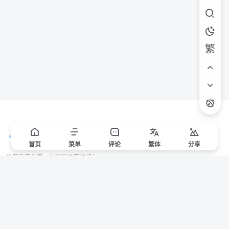
繁
首页
菜单
评论
繁
体
分享
价值源于分享，让我们共同进步！
站点声明
本站一些文章来自互联网收集，仅供用于学习和交流，请遵循相关法律法规。
本站一切资源不代表本站立场，如有侵权/违规/不妥请联系本站删除，敬请谅
解。
Copyright © 2024 ·
赣ICP备2021000217号-3