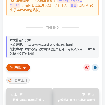
温馨提示：
本文最后更新于
2023年11月19日
，若内容或图片失效，请在下方
或联系
安
21:16
留言
生子-AnSheng站长
。
THE END
本文作者：
安生
本文链接：
https://www.aszi.cn/zhjc/567.html
版权声明：
本博客所有文章除特别声明外，均默认采用
CC BY-N
C-SA 4.0
许可协议。
海报分享
图片工具
上一篇
下一篇
一款潮玩番茄UI源码仿潮玩宇
js教程-红色动态炫酷数字时钟
宙IAPP