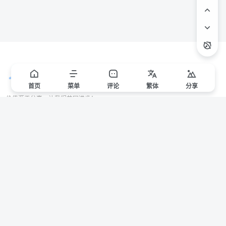
首页
菜单
评论
繁
体
分享
价值源于分享，让我们共同进步！
站点声明
本站一些文章来自互联网收集，仅供用于学习和交流，请遵循相关法律法规。
本站一切资源不代表本站立场，如有侵权/违规/不妥请联系本站删除，敬请谅
解。
Copyright © 2024 ·
赣ICP备2021000217号-3
有问题请联系管理员邮箱：1653216013@qq.com