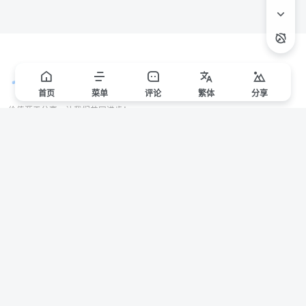
首页
菜单
评论
繁
体
分享
价值源于分享，让我们共同进步！
站点声明
本站一些文章来自互联网收集，仅供用于学习和交流，请遵循相关法律法规。
本站一切资源不代表本站立场，如有侵权/违规/不妥请联系本站删除，敬请谅
解。
Copyright © 2024 ·
赣ICP备2021000217号-3
有问题请联系管理员邮箱：1653216013@qq.com