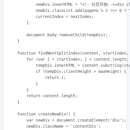
            newDiv.inner
HTML
 = "<!--分页开始--><div clas
            newDiv.classList.add(pageno % 2 === 0 ? '
            currentIndex = nextIndex;

        }

        document.body.removeChild(tempDiv);

    }

    function findNextSplitIndex(content, startIndex, 
        for (var i = startIndex; i < content.length; 
            tempDiv.inner
HTML
 = content.substring(sta
            if (tempDiv.clientHeight > maxHeight) {

                return i;

            }

        }

        return content.length;

    }

    function createNewDiv() {

        var newDiv = document.createElement('div');

        newDiv.className = 'contentDiv';
