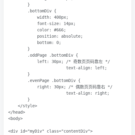
        }

        .bottomDiv {

            width: 400px; 

            font-size: 14px;

            color: #666;

            position: absolute;

            bottom: 0;

        }

        .oddPage .bottomDiv {

            left: 30px; /* 奇数页页码靠左 */

                        text-align: left;

        }

        .evenPage .bottomDiv {

            right: 30px; /* 偶数页页码靠右 */

                        text-align: right;

        }

    </style>

</head>

<body>

<div id="myDiv" class="contentDiv">
