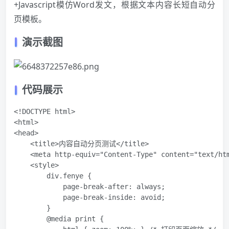
+Javascript模仿Word发文，根据文本内容长短自动分
页模板。
演示截图
代码展示
<!DOCTYPE html>

<html>

<head>

    <title>内容自动分页测试</title>

    <meta http-equiv="Content-Type" content="text/htm
    <style>

        div.fenye {

            page-break-after: always;

            page-break-inside: avoid;

        }

        @media print {
