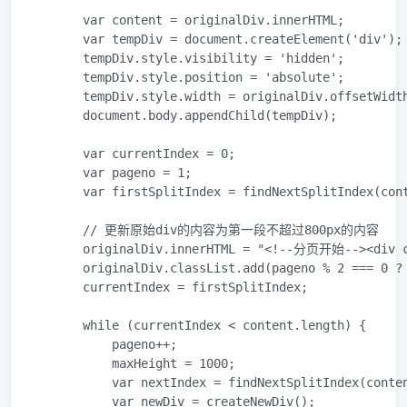
        var content = originalDiv.inner
HTML
;

        var tempDiv = document.createElement('div');

        tempDiv.style.visibility = 'hidden';

        tempDiv.style.position = 'absolute';

        tempDiv.style.width = originalDiv.offsetWidth
        document.body.appendChild(tempDiv);

        var currentIndex = 0;

        var pageno = 1;

        var firstSplitIndex = findNextSplitIndex(cont
        // 更新原始div的内容为第一段不超过800px的内容

        originalDiv.inner
HTML
 = "<!--分页开始--><div cla
        originalDiv.classList.add(pageno % 2 === 0 ? 
        currentIndex = firstSplitIndex;

        while (currentIndex < content.length) {

            pageno++;

            maxHeight = 1000;

            var nextIndex = findNextSplitIndex(conten
            var newDiv = createNewDiv();
