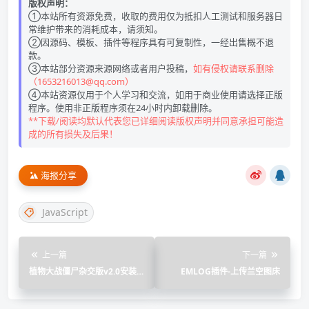
版权声明：
①本站所有资源免费，收取的费用仅为抵扣人工测试和服务器日
常维护带来的消耗成本，请须知。
②因源码、模板、插件等程序具有可复制性，一经出售概不退
款。
③本站部分资源来源网络或者用户投稿，
如有侵权请联系删除
（1653216013@qq.com）
④本站资源仅用于个人学习和交流，如用于商业使用请选择正版
程序。使用非正版程序须在24小时内卸载删除。
**下载/阅读均默认代表您已详细阅读版权声明并同意承担可能造
成的所有损失及后果！
海报分享
JavaScript
上一篇
下一篇
植物大战僵尸杂交版v2.0安装
EMLOG插件-上传兰空图床
包