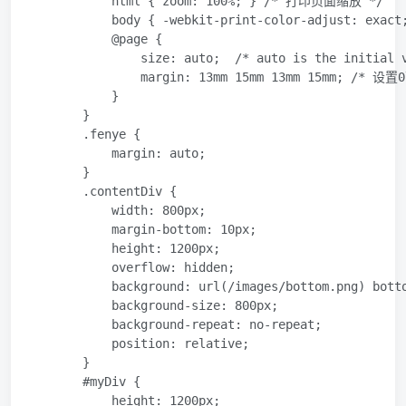
            html { zoom: 100%; } /* 打印页面缩放 */

            body { -webkit-print-color-adjust: exa
            @page {

                size: auto;  /* auto is the initial v
                margin: 13mm 15mm 13mm 15mm; /*
            }

        }

        .fenye {

            margin: auto;

        }

        .contentDiv {

            width: 800px;

            margin-bottom: 10px;

            height: 1200px;

            overflow: hidden;

            background: url(/images/bottom.png) bot
            background-size: 800px;

            background-repeat: no-repeat;

            position: relative;

        }

        #myDiv {

            height: 1200px;
