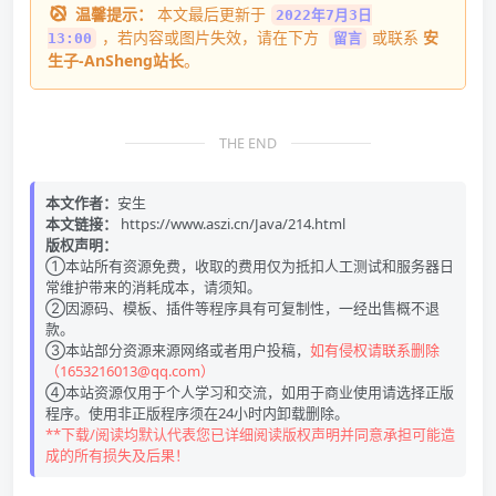
温馨提示：
本文最后更新于
2022年7月3日
，若内容或图片失效，请在下方
或联系
安
13:00
留言
生子-AnSheng站长
。
THE END
本文作者：
安生
本文链接：
https://www.aszi.cn/Java/214.html
版权声明：
①本站所有资源免费，收取的费用仅为抵扣人工测试和服务器日
常维护带来的消耗成本，请须知。
②因源码、模板、插件等程序具有可复制性，一经出售概不退
款。
③本站部分资源来源网络或者用户投稿，
如有侵权请联系删除
（1653216013@qq.com）
④本站资源仅用于个人学习和交流，如用于商业使用请选择正版
程序。使用非正版程序须在24小时内卸载删除。
**下载/阅读均默认代表您已详细阅读版权声明并同意承担可能造
成的所有损失及后果！