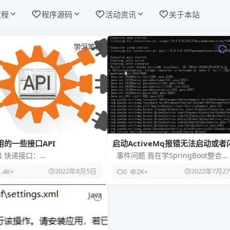
教程
程序源码
活动资讯
关于本站
学习笔记
学习
用的一些接口API
启动ActiveMq报错无法启动或者
退
 快递接口：
事件问题 我在学SpringBoot整合
www.kuaidi100.com/query?
ActiveMq的时候，启动报错，报错
2022年8月5日
2022年7月2
1.4K+
0
2K+
快递公司
代码
Java