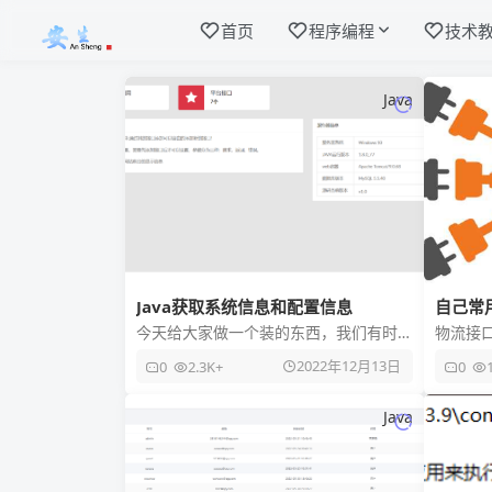
首页
程序编程
技术
Java
Java获取系统信息和配置信息
自己常
今天给大家做一个装的东西，我们有时
物流接口
候看到别人网站可以获取系统信息，然
http://
2022年12月13日
0
2.3K+
0
后自己也想要，但是自己又不会去写
type=
Java