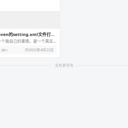
ven的setting.xml文件打不
一个我自己的事情，是一个真实
 昨天晚上我在我自己电脑上配置
2022年4月22日
1.9K+
maven。我看着别
没有更多啦