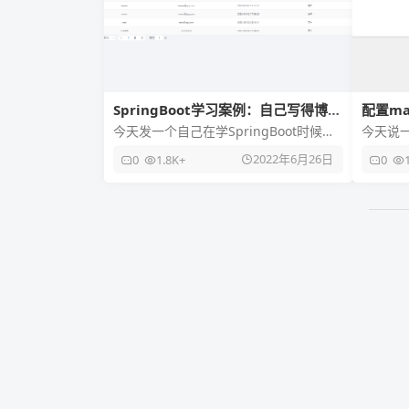
SpringBoot学习案例：自己写得博客
配置ma
系统
开
今天发一个自己在学SpringBoot时候写
今天说
得一个博客系统吧，本人原创！！！转
案例。
2022年6月26日
0
1.8K+
0
载请说明，目前应该是没
Java的