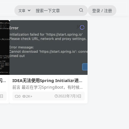
登录 / 注册
笔记
Java
闪
IDEA无法使用Spring Initializr进行
初始化解决
前言 最近在学习SpringBoot，有时候使
问题
用Spring Initializr拉取初始化项目，却
7日
2022年7月3日
0
2K+