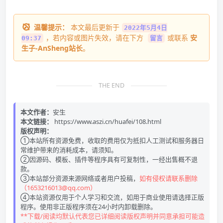
温馨提示：
本文最后更新于
2022年5月4日
，若内容或图片失效，请在下方
或联系
安
09:37
留言
生子-AnSheng站长
。
THE END
本文作者：
安生
本文链接：
https://www.aszi.cn/huafei/108.html
版权声明：
①本站所有资源免费，收取的费用仅为抵扣人工测试和服务器日
常维护带来的消耗成本，请须知。
②因源码、模板、插件等程序具有可复制性，一经出售概不退
款。
③本站部分资源来源网络或者用户投稿，
如有侵权请联系删除
（1653216013@qq.com）
④本站资源仅用于个人学习和交流，如用于商业使用请选择正版
程序。使用非正版程序须在24小时内卸载删除。
**下载/阅读均默认代表您已详细阅读版权声明并同意承担可能造