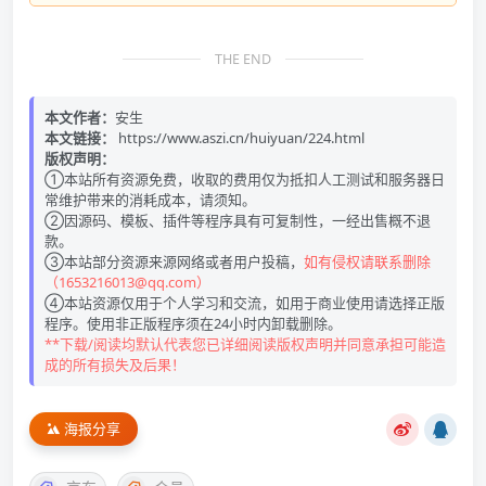
THE END
本文作者：
安生
本文链接：
https://www.aszi.cn/huiyuan/224.html
版权声明：
①本站所有资源免费，收取的费用仅为抵扣人工测试和服务器日
常维护带来的消耗成本，请须知。
②因源码、模板、插件等程序具有可复制性，一经出售概不退
款。
③本站部分资源来源网络或者用户投稿，
如有侵权请联系删除
（1653216013@qq.com）
④本站资源仅用于个人学习和交流，如用于商业使用请选择正版
程序。使用非正版程序须在24小时内卸载删除。
**下载/阅读均默认代表您已详细阅读版权声明并同意承担可能造
成的所有损失及后果！
海报分享