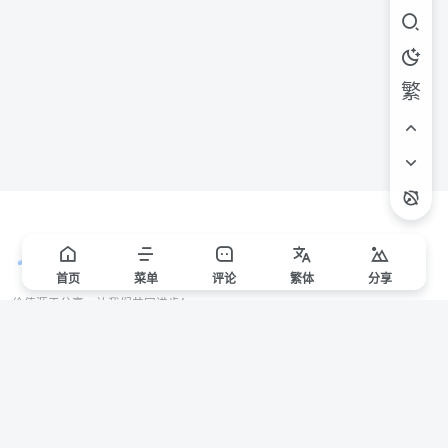
繁
首页
菜单
评论
繁
体
分享
价值源于分享，让我们共同进步！
站点声明
本站一些文章来自互联网收集，仅供用于学习和交流，请遵循相关法律法规。
本站一切资源不代表本站立场，如有侵权/违规/不妥请联系本站删除，敬请谅
解。
Copyright © 2024 ·
赣ICP备2021000217号-3